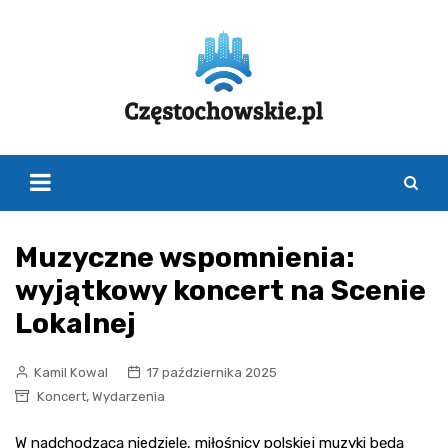
Skip
to
content
Muzyczne wspomnienia:
wyjątkowy koncert na Scenie
Lokalnej
Kamil Kowal
17 października 2025
,
Koncert
Wydarzenia
W nadchodzącą niedzielę, miłośnicy polskiej muzyki będą