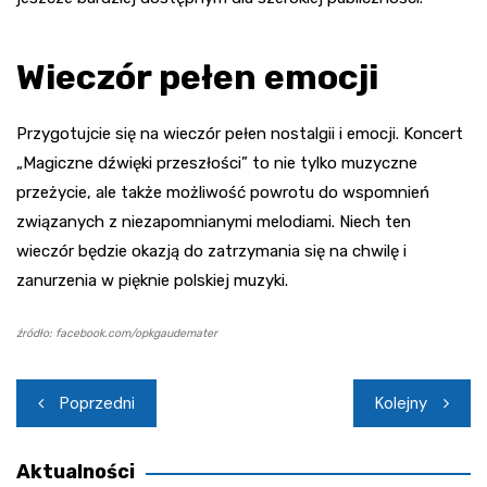
Wieczór pełen emocji
Przygotujcie się na wieczór pełen nostalgii i emocji. Koncert
„Magiczne dźwięki przeszłości” to nie tylko muzyczne
przeżycie, ale także możliwość powrotu do wspomnień
związanych z niezapomnianymi melodiami. Niech ten
wieczór będzie okazją do zatrzymania się na chwilę i
zanurzenia w pięknie polskiej muzyki.
źródło: facebook.com/opkgaudemater
Nawigacja
Poprzedni
Kolejny
wpisu
Aktualności