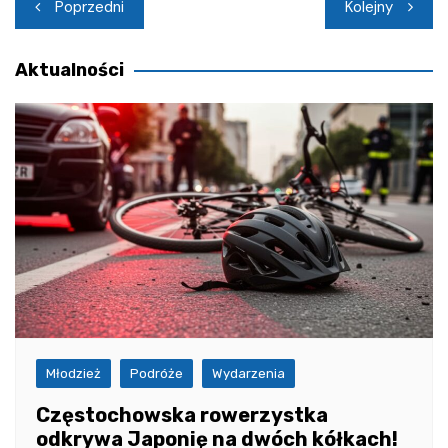
Nawigacja
Poprzedni
Kolejny
wpisu
Aktualności
Młodzież
Podróże
Wydarzenia
Częstochowska rowerzystka
odkrywa Japonię na dwóch kółkach!