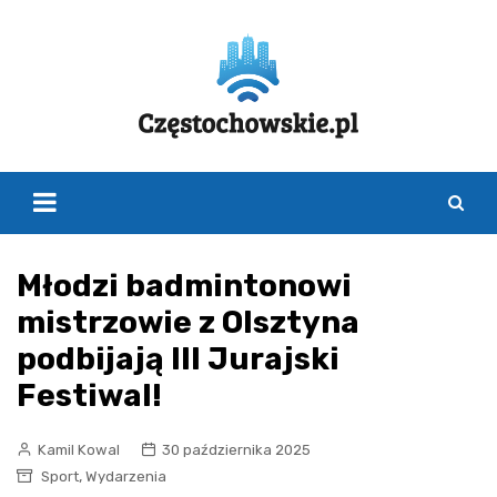
Skip
to
content
Młodzi badmintonowi
mistrzowie z Olsztyna
podbijają III Jurajski
Festiwal!
Kamil Kowal
30 października 2025
,
Sport
Wydarzenia