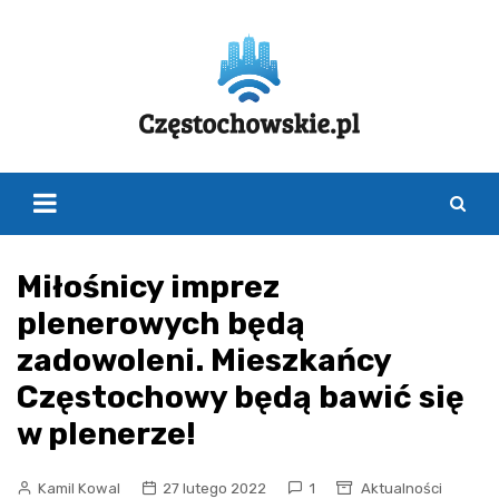
Skip
to
content
Miłośnicy imprez
plenerowych będą
zadowoleni. Mieszkańcy
Częstochowy będą bawić się
w plenerze!
Kamil Kowal
27 lutego 2022
1
Aktualności