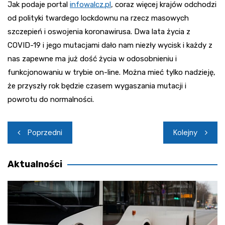
Jak podaje portal
infowalcz.pl
, coraz więcej krajów odchodzi
od polityki twardego lockdownu na rzecz masowych
szczepień i oswojenia koronawirusa. Dwa lata życia z
COVID-19 i jego mutacjami dało nam niezły wycisk i każdy z
nas zapewne ma już dość życia w odosobnieniu i
funkcjonowaniu w trybie on-line. Można mieć tylko nadzieję,
że przyszły rok będzie czasem wygaszania mutacji i
powrotu do normalności.
Nawigacja
Poprzedni
Kolejny
wpisu
Aktualności