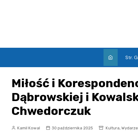
Skip
to
content
Str. 
Miłość i Koresponden
Dąbrowskiej i Kowalsk
Chwedorczuk
,
Kamil Kowal
30 października 2025
Kultura
Wydarze