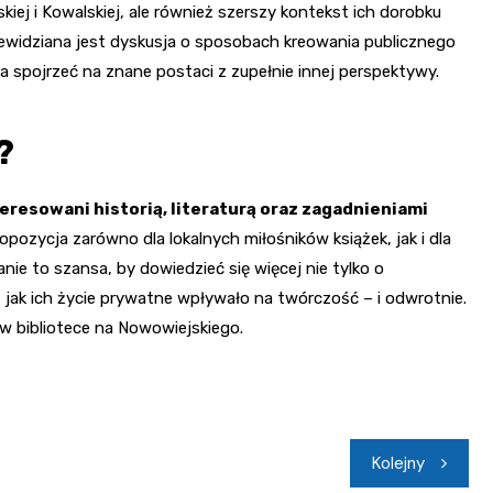
kiej i Kowalskiej, ale również szerszy kontekst ich dorobku
 Przewidziana jest dyskusja o sposobach kreowania publicznego
 spojrzeć na znane postaci z zupełnie innej perspektywy.
?
resowani historią, literaturą oraz zagadnieniami
opozycja zarówno dla lokalnych miłośników książek, jak i dla
nie to szansa, by dowiedzieć się więcej nie tylko o
m, jak ich życie prywatne wpływało na twórczość – i odwrotnie.
w bibliotece na Nowowiejskiego.
Kolejny