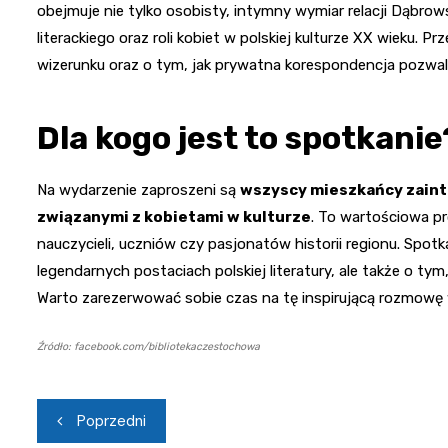
obejmuje nie tylko osobisty, intymny wymiar relacji Dąbrows
literackiego oraz roli kobiet w polskiej kulturze XX wieku.
wizerunku oraz o tym, jak prywatna korespondencja pozwala
Dla kogo jest to spotkanie
Na wydarzenie zaproszeni są
wszyscy mieszkańcy zainte
związanymi z kobietami w kulturze
. To wartościowa pr
nauczycieli, uczniów czy pasjonatów historii regionu. Spotka
legendarnych postaciach polskiej literatury, ale także o ty
Warto zarezerwować sobie czas na tę inspirującą rozmowę 
Źródło: facebook.com/bibliotekaczestochowa
Nawigacja
Poprzedni