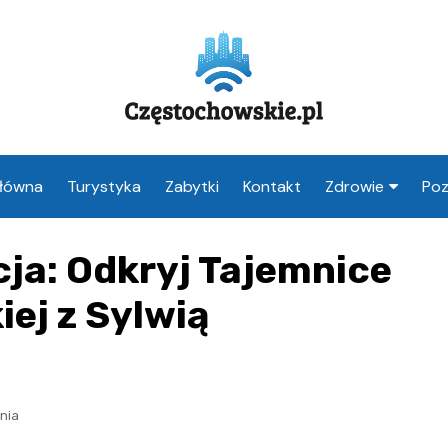
Główna
Turystyka
Zabytki
Kontakt
Zdrowie
Poz
Apteka Często
cja: Odkryj Tajemnice
Weterynarz
Częstochowa
iej z Sylwią
Lekarz Często
Stomatolog
Częstochowa
nia