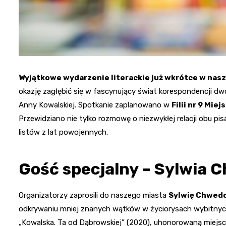
Wyjątkowe wydarzenie literackie już wkrótce w nasz
okazję zagłębić się w fascynujący świat korespondencji dwó
Anny Kowalskiej. Spotkanie zaplanowano w
Filii nr 9 Mie
Przewidziano nie tylko rozmowę o niezwykłej relacji obu pi
listów z lat powojennych.
Gość specjalny – Sylwia
Organizatorzy zaprosili do naszego miasta
Sylwię Chwed
odkrywaniu mniej znanych wątków w życiorysach wybitnych
„Kowalska. Ta od Dąbrowskiej” (2020), uhonorowaną miejscem