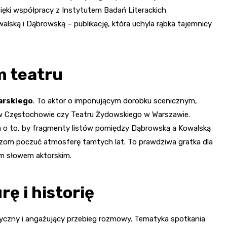
dzięki współpracy z Instytutem Badań Literackich
ską i Dąbrowską – publikację, która uchyla rąbka tajemnicy
m teatru
arskiego
. To aktor o imponującym dorobku scenicznym,
a w Częstochowie czy Teatru Żydowskiego w Warszawie.
ba o to, by fragmenty listów pomiędzy Dąbrowską a Kowalską
czom poczuć atmosferę tamtych lat. To prawdziwa gratka dla
ym słowem aktorskim.
rę i historię
ryczny i angażujący przebieg rozmowy. Tematyka spotkania