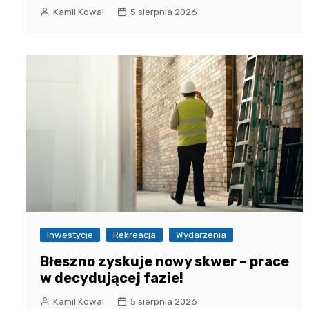
Kamil Kowal
5 sierpnia 2026
Inwestycje
Rekreacja
Wydarzenia
Błeszno zyskuje nowy skwer – prace
w decydującej fazie!
Kamil Kowal
5 sierpnia 2026