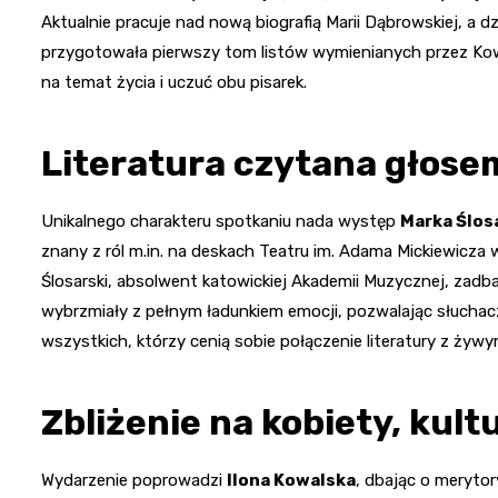
Aktualnie pracuje nad nową biografią Marii Dąbrowskiej, a 
przygotowała pierwszy tom listów wymienianych przez Kowal
na temat życia i uczuć obu pisarek.
Literatura czytana głose
Unikalnego charakteru spotkaniu nada występ
Marka Ślos
znany z ról m.in. na deskach Teatru im. Adama Mickiewicz
Ślosarski, absolwent katowickiej Akademii Muzycznej, zad
wybrzmiały z pełnym ładunkiem emocji, pozwalając słucha
wszystkich, którzy cenią sobie połączenie literatury z żyw
Zbliżenie na kobiety, kultu
Wydarzenie poprowadzi
Ilona Kowalska
, dbając o meryto