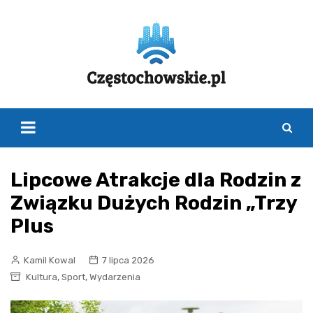
Skip
to
content
Lipcowe Atrakcje dla Rodzin z
Związku Dużych Rodzin „Trzy
Plus
Kamil Kowal
7 lipca 2026
,
,
Kultura
Sport
Wydarzenia