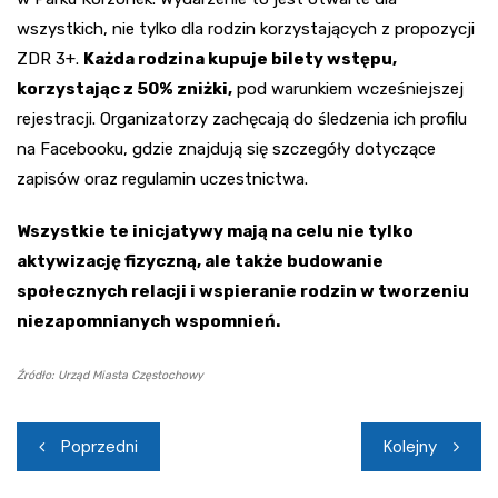
wszystkich, nie tylko dla rodzin korzystających z propozycji
ZDR 3+.
Każda rodzina kupuje bilety wstępu,
korzystając z 50% zniżki,
pod warunkiem wcześniejszej
rejestracji. Organizatorzy zachęcają do śledzenia ich profilu
na Facebooku, gdzie znajdują się szczegóły dotyczące
zapisów oraz regulamin uczestnictwa.
Wszystkie te inicjatywy mają na celu nie tylko
aktywizację fizyczną, ale także budowanie
społecznych relacji i wspieranie rodzin w tworzeniu
niezapomnianych wspomnień.
Źródło: Urząd Miasta Częstochowy
Nawigacja
Poprzedni
Kolejny
wpisu