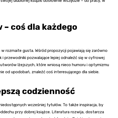
swojej ulubionej książki dosłownie wszędzie – do pracy, w
 – coś dla każdego
 w rozmaite gusta. Wśród propozycji pojawiają się zarówno
ak i przewodniki pozwalające lepiej odnaleźć się w cyfrowej
az utworów lżejszych, które wniosą nieco humoru i optymizmu
ie od upodobań, znaleźć coś interesującego dla siebie.
lepszą codzienność
niedostępnych wcześniej tytułów. To także inspiracja, by
ddechu przy dobrej książce. Literatura rozwija, dostarcza