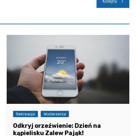
Kolejny
Rekreacja
Wydarzenia
Odkryj orzeźwienie: Dzień na
kąpielisku Zalew Pająk!