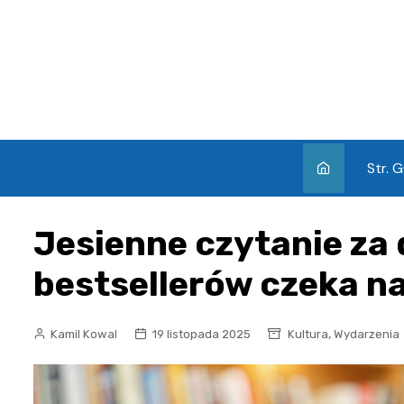
Skip
to
content
Str. 
Jesienne czytanie za
bestsellerów czeka na
,
Kamil Kowal
19 listopada 2025
Kultura
Wydarzenia