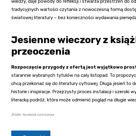
wiedzy, daje powody do refleksji i stwarza przestrzeń do 
tradycyjnych wartości czytania z nowoczesną formą dost
światowej literatury – bez konieczności wydawania pienię
Jesienne wieczory z książ
przeoczenia
Rozpoczęcie przygody z ofertą jest wyjątkowo pros
starannie wybranych tytułów na cały listopad. To propozycj
chcą przekonać się do literatury cyfrowej. Długa jesień t
historie i inspiracje. Przejrzysty proces instalacji i szeroki
literacką podróż, która może odmienić pogląd na długie wie
Źródło: facebook.com/czewa