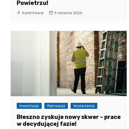
Powietrzu!
Kamil Kowal
5 sierpnia 2026
Inwestycje
Rekreacja
Wydarzenia
Błeszno zyskuje nowy skwer – prace
w decydującej fazie!