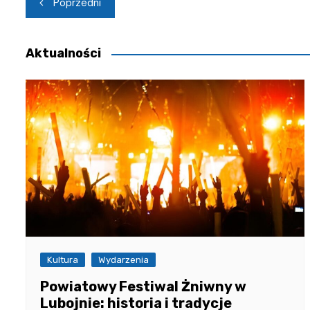
Nawigacja
Poprzedni
wpisu
Aktualności
Kultura
Wydarzenia
Powiatowy Festiwal Żniwny w
Lubojnie: historia i tradycje