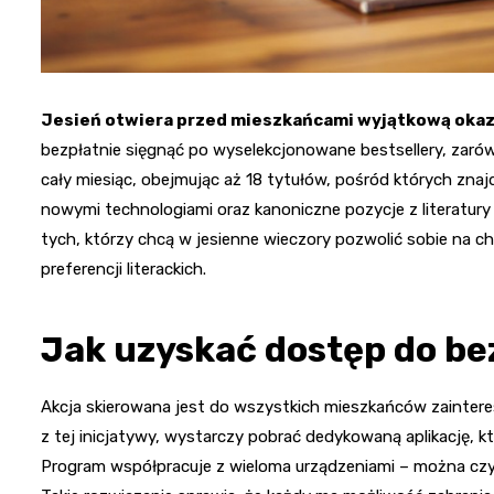
Jesień otwiera przed mieszkańcami wyjątkową okazj
bezpłatnie sięgnąć po wyselekcjonowane bestsellery, zarów
cały miesiąc, obejmując aż 18 tytułów, pośród których zna
nowymi technologiami oraz kanoniczne pozycje z literatur
tych, którzy chcą w jesienne wieczory pozwolić sobie na chw
preferencji literackich.
Jak uzyskać dostęp do be
Akcja skierowana jest do wszystkich mieszkańców zainter
z tej inicjatywy, wystarczy pobrać dedykowaną aplikację, kt
Program współpracuje z wieloma urządzeniami – można czyt