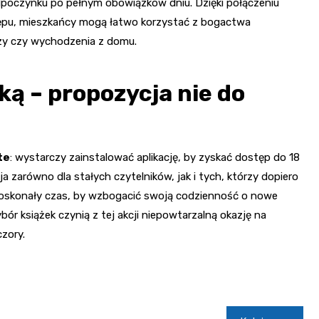
odpoczynku po pełnym obowiązków dniu. Dzięki połączeniu
ępu, mieszkańcy mogą łatwo korzystać z bogactwa
dzy czy wychodzenia z domu.
ką – propozycja nie do
te
: wystarczy zainstalować aplikację, by zyskać dostęp do 18
a zarówno dla stałych czytelników, jak i tych, którzy dopiero
o doskonały czas, by wzbogacić swoją codzienność o nowe
 wybór książek czynią z tej akcji niepowtarzalną okazję na
czory.