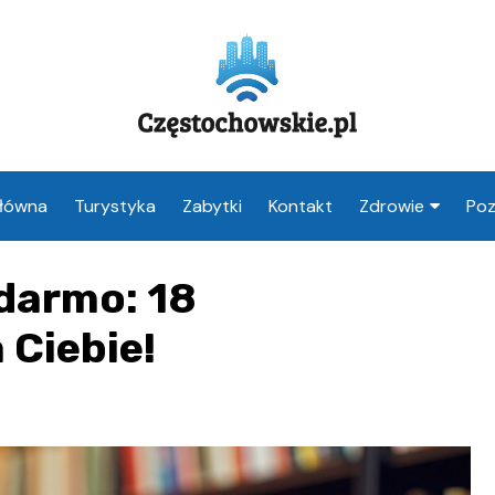
Główna
Turystyka
Zabytki
Kontakt
Zdrowie
Poz
Apteka Często
 darmo: 18
Weterynarz
Częstochowa
 Ciebie!
Lekarz Często
Stomatolog
Częstochowa