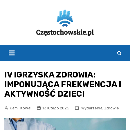
Skip
to
content
IV IGRZYSKA ZDROWIA:
IMPONUJĄCA FREKWENCJA I
AKTYWNOŚĆ DZIECI
,
Kamil Kowal
13 lutego 2026
Wydarzenia
Zdrowie