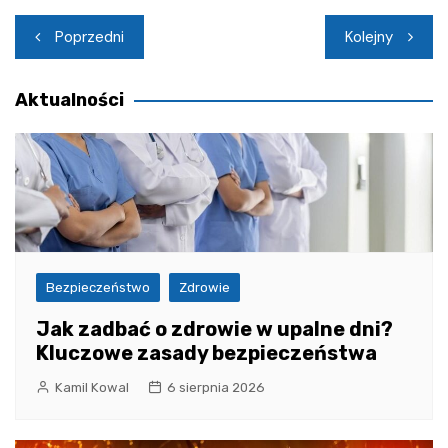
Nawigacja
Poprzedni
Kolejny
wpisu
Aktualności
Bezpieczeństwo
Zdrowie
Jak zadbać o zdrowie w upalne dni?
Kluczowe zasady bezpieczeństwa
Kamil Kowal
6 sierpnia 2026