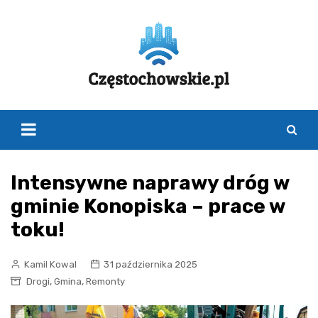
Skip
to
content
Intensywne naprawy dróg w
gminie Konopiska – prace w
toku!
Kamil Kowal
31 października 2025
,
,
Drogi
Gmina
Remonty