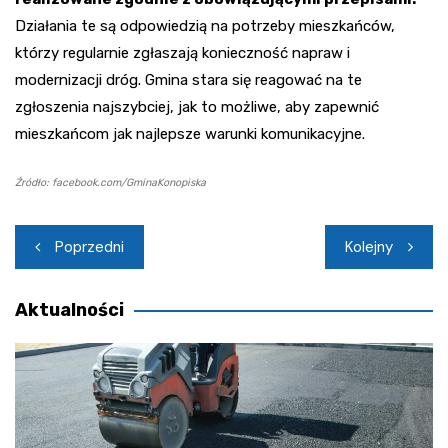
Działania te są odpowiedzią na potrzeby mieszkańców,
którzy regularnie zgłaszają konieczność napraw i
modernizacji dróg. Gmina stara się reagować na te
zgłoszenia najszybciej, jak to możliwe, aby zapewnić
mieszkańcom jak najlepsze warunki komunikacyjne.
Źródło: facebook.com/GminaKonopiska
Nawigacja
Poprzedni
Kolejny
wpisu
Aktualności