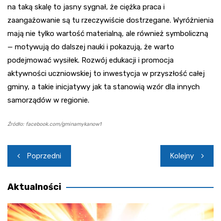
na taką skalę to jasny sygnał, że ciężka praca i
zaangażowanie są tu rzeczywiście dostrzegane. Wyróżnienia
mają nie tylko wartość materialną, ale również symboliczną
— motywują do dalszej nauki i pokazują, że warto
podejmować wysiłek. Rozwój edukacji i promocja
aktywności uczniowskiej to inwestycja w przyszłość całej
gminy, a takie inicjatywy jak ta stanowią wzór dla innych
samorządów w regionie.
Źródło: facebook.com/gminamykanow1
Nawigacja
Poprzedni
Kolejny
wpisu
Aktualności