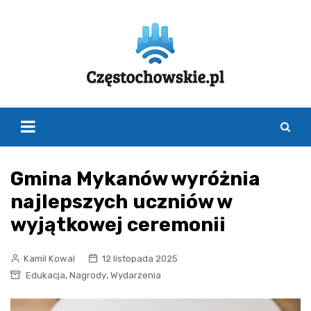
Skip
to
content
Gmina Mykanów wyróżnia
najlepszych uczniów w
wyjątkowej ceremonii
Kamil Kowal
12 listopada 2025
,
,
Edukacja
Nagrody
Wydarzenia