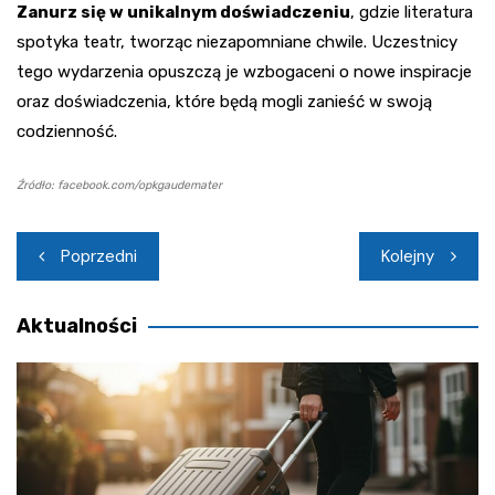
Zanurz się w unikalnym doświadczeniu
, gdzie literatura
spotyka teatr, tworząc niezapomniane chwile. Uczestnicy
tego wydarzenia opuszczą je wzbogaceni o nowe inspiracje
oraz doświadczenia, które będą mogli zanieść w swoją
codzienność.
Źródło: facebook.com/opkgaudemater
Nawigacja
Poprzedni
Kolejny
wpisu
Aktualności