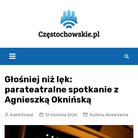
Skip
to
content
Głośniej niż lęk:
parateatralne spotkanie z
Agnieszką Oknińską
,
Kamil Kowal
12 stycznia 2026
Kultura
Wydarzenia