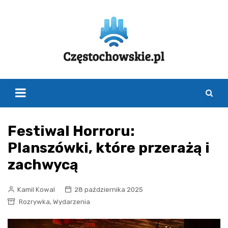
Skip
to
content
Festiwal Horroru:
Planszówki, które przerażą i
zachwycą
Kamil Kowal
28 października 2025
,
Rozrywka
Wydarzenia