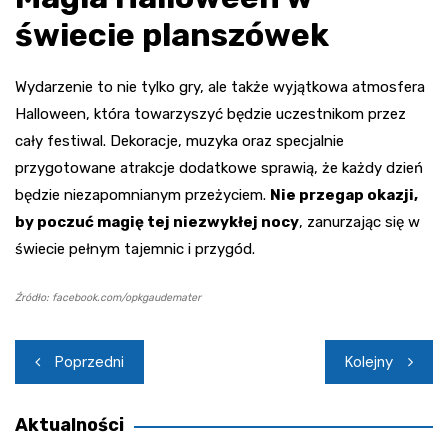
świecie planszówek
Wydarzenie to nie tylko gry, ale także wyjątkowa atmosfera
Halloween, która towarzyszyć będzie uczestnikom przez
cały festiwal. Dekoracje, muzyka oraz specjalnie
przygotowane atrakcje dodatkowe sprawią, że każdy dzień
będzie niezapomnianym przeżyciem.
Nie przegap okazji,
by poczuć magię tej niezwykłej nocy
, zanurzając się w
świecie pełnym tajemnic i przygód.
Źródło: facebook.com/opkgaudemater
Nawigacja
Poprzedni
Kolejny
wpisu
Aktualności