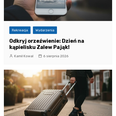
Rekreacja
Wydarzenia
Odkryj orzeźwienie: Dzień na
kąpielisku Zalew Pająk!
Kamil Kowal
6 sierpnia 2026