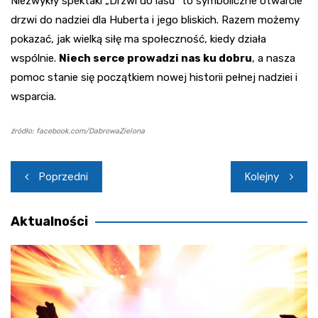
Niezwykły spektakl „Drzwi do lasu” to symboliczne otwarcie
drzwi do nadziei dla Huberta i jego bliskich. Razem możemy
pokazać, jak wielką siłę ma społeczność, kiedy działa
wspólnie.
Niech serce prowadzi nas ku dobru
, a nasza
pomoc stanie się początkiem nowej historii pełnej nadziei i
wsparcia.
źródło: facebook.com/DabrowaZielona
Nawigacja
Poprzedni
Kolejny
wpisu
Aktualności