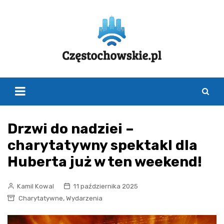
Skip
to
content
Drzwi do nadziei –
charytatywny spektakl dla
Huberta już w ten weekend!
Kamil Kowal
11 października 2025
,
Charytatywne
Wydarzenia