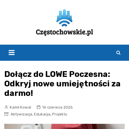
Skip
to
content
Dołącz do LOWE Poczesna:
Odkryj nowe umiejętności za
darmo!
Kamil Kowal
16 czerwca 2026
,
,
Aktywizacja
Edukacja
Projekty