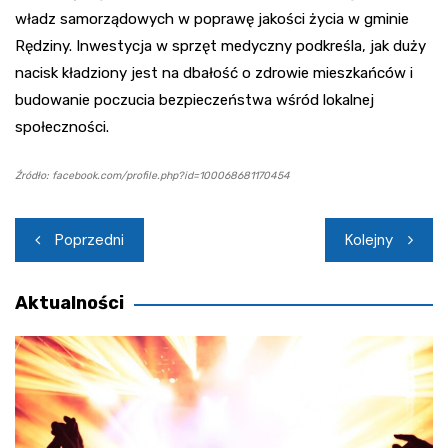
władz samorządowych w poprawę jakości życia w gminie
Rędziny. Inwestycja w sprzęt medyczny podkreśla, jak duży
nacisk kładziony jest na dbałość o zdrowie mieszkańców i
budowanie poczucia bezpieczeństwa wśród lokalnej
społeczności.
Źródło: facebook.com/profile.php?id=100068681170454
Nawigacja
Poprzedni
Kolejny
wpisu
Aktualności