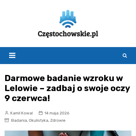
Skip
to
content
Darmowe badanie wzroku w
Lelowie – zadbaj o swoje oczy
9 czerwca!
Kamil Kowal
14 maja 2026
,
,
Badania
Okulistyka
Zdrowie