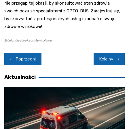
Nie przegap tej okazji, by skonsultować stan zdrowia
swoich oczu ze specjalistami z OPTO-BUS. Zarejestruj się,
by skorzystać z profesjonalnych usług i zadbać o swoje
zdrowie wzrokowe!
Źródło: facebook.com/gminalelow
Nawigacja
Poprzedni
Kolejny
wpisu
Aktualności