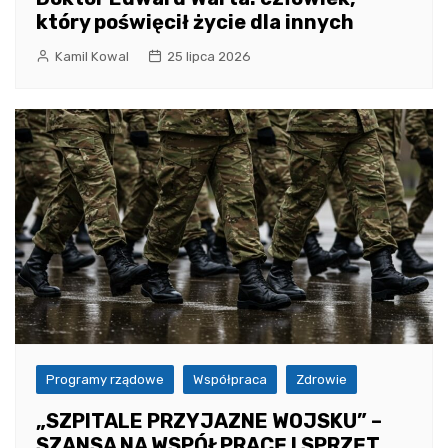
który poświęcił życie dla innych
Kamil Kowal
25 lipca 2026
Programy rządowe
Współpraca
Zdrowie
„SZPITALE PRZYJAZNE WOJSKU” –
SZANSA NA WSPÓŁPRACĘ I SPRZĘT