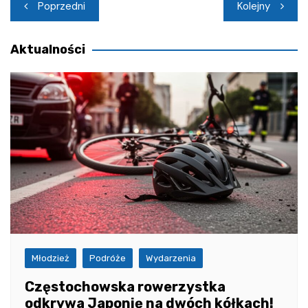
Nawigacja
Poprzedni
Kolejny
wpisu
Aktualności
Młodzież
Podróże
Wydarzenia
Częstochowska rowerzystka
odkrywa Japonię na dwóch kółkach!