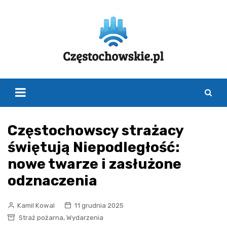
Skip
to
content
Częstochowscy strażacy
świętują Niepodległość:
nowe twarze i zasłużone
odznaczenia
Kamil Kowal
11 grudnia 2025
,
Straż pożarna
Wydarzenia