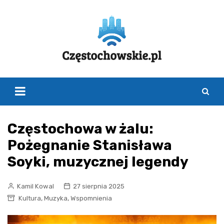
Skip
to
content
Częstochowa w żalu:
Pożegnanie Stanisława
Soyki, muzycznej legendy
Kamil Kowal
27 sierpnia 2025
,
,
Kultura
Muzyka
Wspomnienia