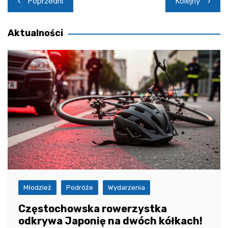
Poprzedni
Kolejny
wpisu
Aktualności
Młodzież
Podróże
Wydarzenia
Częstochowska rowerzystka
odkrywa Japonię na dwóch kółkach!