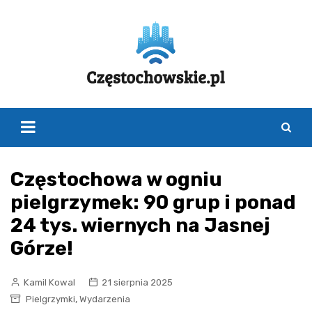
Skip
to
content
Częstochowa w ogniu
pielgrzymek: 90 grup i ponad
24 tys. wiernych na Jasnej
Górze!
Kamil Kowal
21 sierpnia 2025
,
Pielgrzymki
Wydarzenia