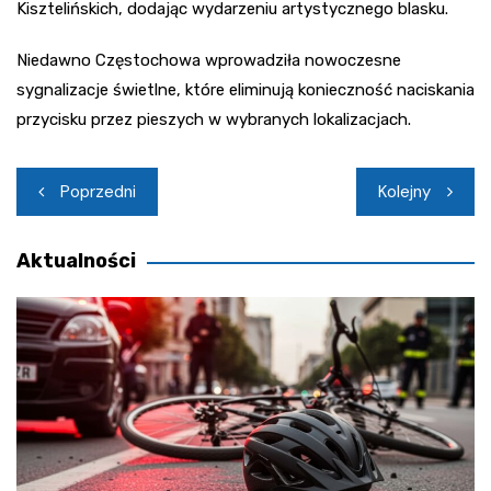
Kisztelińskich, dodając wydarzeniu artystycznego blasku.
Niedawno Częstochowa wprowadziła nowoczesne
sygnalizacje świetlne, które eliminują konieczność naciskania
przycisku przez pieszych w wybranych lokalizacjach.
Nawigacja
Poprzedni
Kolejny
wpisu
Aktualności