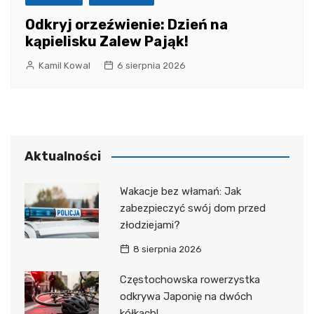
Odkryj orzeźwienie: Dzień na
kąpielisku Zalew Pająk!
Kamil Kowal
6 sierpnia 2026
Aktualności
Wakacje bez włamań: Jak
zabezpieczyć swój dom przed
złodziejami?
8 sierpnia 2026
Częstochowska rowerzystka
odkrywa Japonię na dwóch
kółkach!