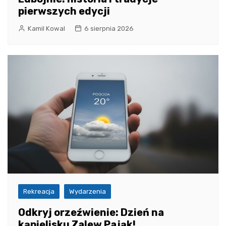
pierwszych edycji
Kamil Kowal
6 sierpnia 2026
Rekreacja
Wydarzenia
Odkryj orzeźwienie: Dzień na
kąpielisku Zalew Pająk!