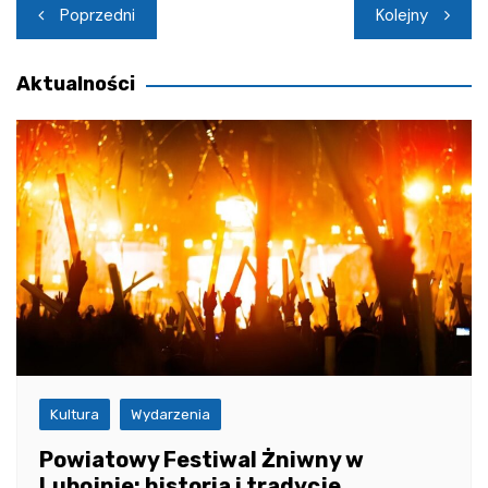
Nawigacja
Poprzedni
Kolejny
wpisu
Aktualności
Kultura
Wydarzenia
Powiatowy Festiwal Żniwny w
Lubojnie: historia i tradycje