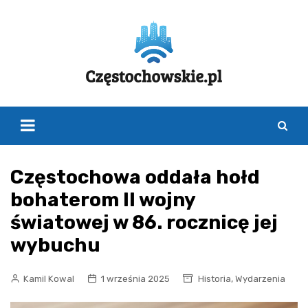
Skip
to
content
Częstochowa oddała hołd
bohaterom II wojny
światowej w 86. rocznicę jej
wybuchu
,
Kamil Kowal
1 września 2025
Historia
Wydarzenia