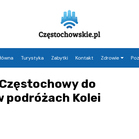
Główna
Turystyka
Zabytki
Kontakt
Zdrowie
Poz
Apteka Często
z Częstochowy do
Weterynarz
Częstochowa
w podróżach Kolei
Lekarz Często
Stomatolog
Częstochowa