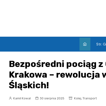
Skip
to
content
Str. 
Bezpośredni pociąg 
Krakowa – rewolucja 
Śląskich!
,
Kamil Kowal
30 sierpnia 2025
Kolej
Transport