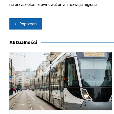
na przyszłości i zrównoważonym rozwoju regionu.
Nawigacja
Poprzedni
wpisu
Aktualności