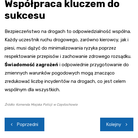
Współpraca kluczem do
sukcesu
Bezpieczeństwo na drogach to odpowiedzialność wspólna.
Każdy uczestnik ruchu drogowego, zarówno kierowcy, jak i
piesi, musi dążyć do minimalizowania ryzyka poprzez
respektowanie przepisów i zachowanie zdrowego rozsądku.
Świadomość zagrożeń
i odpowiednie przygotowanie do
zmiennych warunków pogodowych mogą znacząco
zredukować liczbę incydentów na drogach, co jest celem
wspólnym dla wszystkich.
Źródło: Komenda Miejska Policji w Częstochowie
Nawigacja
Poprzedni
Kolejny
wpisu