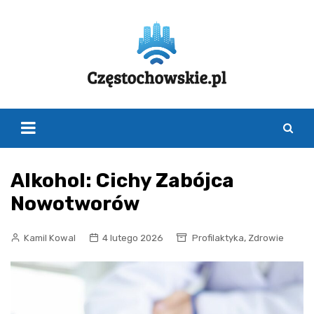
Skip
to
content
Alkohol: Cichy Zabójca
Nowotworów
,
Kamil Kowal
4 lutego 2026
Profilaktyka
Zdrowie